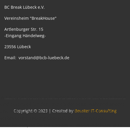
BC Break Lübeck e.V.
Vereinsheim "BreakHouse"
Artlenburger Str. 15
-Eingang Händelweg-
23556 Lübeck
Email:
vorstand@bcb-luebeck.de
Wir nutzen Cookies auf unserer Website. Einige von ihnen
sind essenziell für den Betrieb der Seite, während andere
uns helfen, diese Website und die Nutzererfahrung zu
Copyright © 2023 | Created by
Beuster IT-Consulting
verbessern (Tracking Cookies). Sie können selbst
entscheiden, ob Sie die Cookies zulassen möchten. Bitte