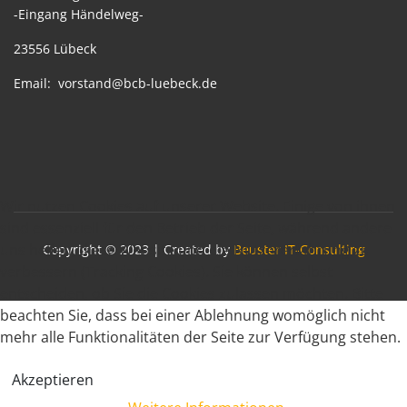
-Eingang Händelweg-
23556 Lübeck
Email:
vorstand@bcb-luebeck.de
Wir nutzen Cookies auf unserer Website. Einige von ihnen
sind essenziell für den Betrieb der Seite, während andere
uns helfen, diese Website und die Nutzererfahrung zu
Copyright © 2023 | Created by
Beuster IT-Consulting
verbessern (Tracking Cookies). Sie können selbst
entscheiden, ob Sie die Cookies zulassen möchten. Bitte
beachten Sie, dass bei einer Ablehnung womöglich nicht
mehr alle Funktionalitäten der Seite zur Verfügung stehen.
Akzeptieren