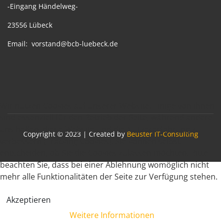
-Eingang Händelweg-
23556 Lübeck
Email:
vorstand@bcb-luebeck.de
Wir nutzen Cookies auf unserer Website. Einige von ihnen
sind essenziell für den Betrieb der Seite, während andere
uns helfen, diese Website und die Nutzererfahrung zu
Copyright © 2023 | Created by
Beuster IT-Consulting
verbessern (Tracking Cookies). Sie können selbst
entscheiden, ob Sie die Cookies zulassen möchten. Bitte
beachten Sie, dass bei einer Ablehnung womöglich nicht
mehr alle Funktionalitäten der Seite zur Verfügung stehen.
Akzeptieren
Weitere Informationen