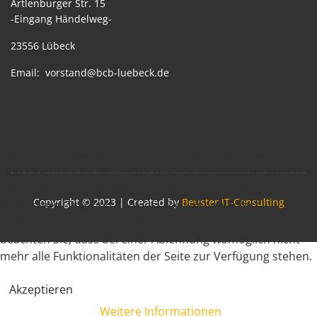
Artlenburger Str. 15
-Eingang Händelweg-
23556 Lübeck
Email:
vorstand@bcb-luebeck.de
Wir nutzen Cookies auf unserer Website. Einige von ihnen
sind essenziell für den Betrieb der Seite, während andere
uns helfen, diese Website und die Nutzererfahrung zu
Copyright © 2023 | Created by
Beuster IT-Consulting
verbessern (Tracking Cookies). Sie können selbst
entscheiden, ob Sie die Cookies zulassen möchten. Bitte
beachten Sie, dass bei einer Ablehnung womöglich nicht
mehr alle Funktionalitäten der Seite zur Verfügung stehen.
Akzeptieren
Weitere Informationen