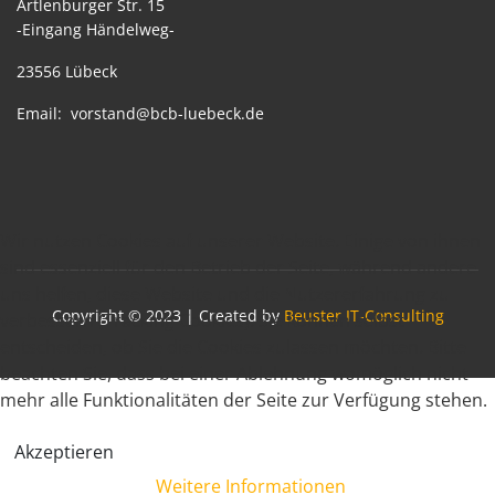
Artlenburger Str. 15
-Eingang Händelweg-
23556 Lübeck
Email:
vorstand@bcb-luebeck.de
Wir nutzen Cookies auf unserer Website. Einige von ihnen
sind essenziell für den Betrieb der Seite, während andere
uns helfen, diese Website und die Nutzererfahrung zu
Copyright © 2023 | Created by
Beuster IT-Consulting
verbessern (Tracking Cookies). Sie können selbst
entscheiden, ob Sie die Cookies zulassen möchten. Bitte
beachten Sie, dass bei einer Ablehnung womöglich nicht
mehr alle Funktionalitäten der Seite zur Verfügung stehen.
Akzeptieren
Weitere Informationen