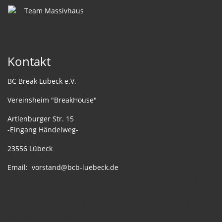
Kontakt
BC Break Lübeck e.V.
Vereinsheim "BreakHouse"
Artlenburger Str. 15
-Eingang Händelweg-
23556 Lübeck
Email:
vorstand@bcb-luebeck.de
Wir nutzen Cookies auf unserer Website. Einige von ihnen
sind essenziell für den Betrieb der Seite, während andere
uns helfen, diese Website und die Nutzererfahrung zu
verbessern (Tracking Cookies). Sie können selbst