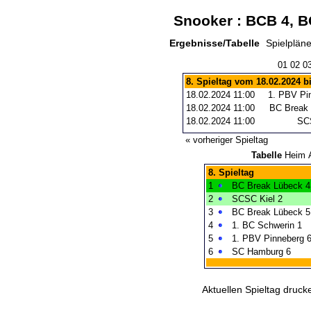
Snooker : BCB 4, B
Ergebnisse/Tabelle
Spielplän
01
02
0
8. Spieltag vom 18.02.2024 b
18.02.2024 11:00
1. PBV Pi
18.02.2024 11:00
BC Break 
18.02.2024 11:00
SCS
« vorheriger Spieltag
Tabelle
Heim
8. Spieltag
1
BC Break Lübeck 4
2
SCSC Kiel 2
3
BC Break Lübeck 5
4
1. BC Schwerin 1
5
1. PBV Pinneberg 
6
SC Hamburg 6
Aktuellen Spieltag druck