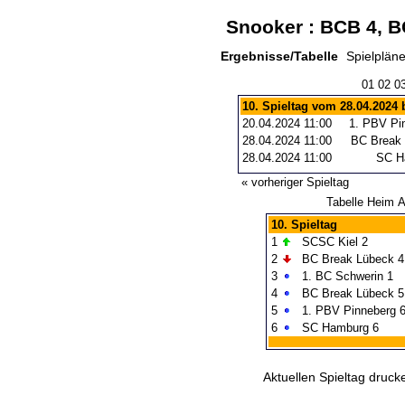
Snooker : BCB 4, B
Ergebnisse/Tabelle
Spielplän
01
02
0
10. Spieltag vom 28.04.2024 
20.04.2024 11:00
1. PBV Pi
28.04.2024 11:00
BC Break 
28.04.2024 11:00
SC H
« vorheriger Spieltag
Tabelle
Heim
A
10. Spieltag
1
SCSC Kiel 2
2
BC Break Lübeck 4
3
1. BC Schwerin 1
4
BC Break Lübeck 5
5
1. PBV Pinneberg 
6
SC Hamburg 6
Aktuellen Spieltag druck