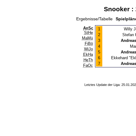
Snooker : 
Ergebnisse/Tabelle
Spielplä
AnSc
1
Willy 
StHe
2
Stefan
MaMü
3
Andreas
FiBö
4
Mar
WiJo
5
Andreas
EkHa
6
Ekkehard "Ek
HeTh
7
Andreas
FaOc
Letztes Update der Liga: 25.01.20