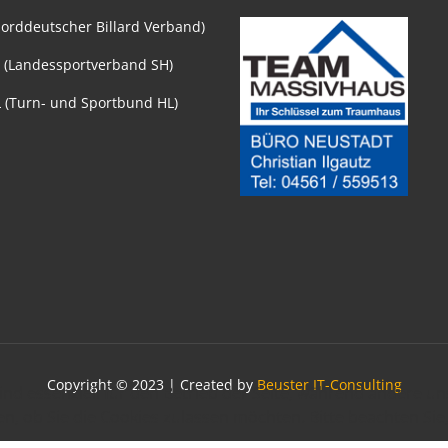
orddeutscher Billard Verband)
 (Landessportverband SH)
 (Turn- und Sportbund HL)
Copyright © 2023 | Created by
Beuster IT-Consulting
ind essenziell für den Betrieb der Seite, während andere u
en, ob Sie die Cookies zulassen möchten. Bitte beachten Si