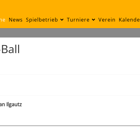
me
News
Spielbetrieb
Turniere
Verein
Kalende
Ball
n Ilgautz