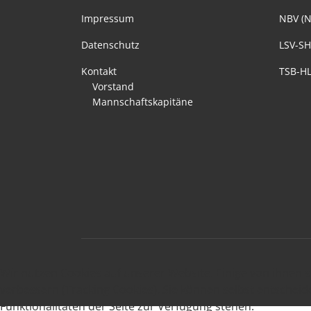
Impressum
NBV (N
Datenschutz
LSV-SH
Kontakt
TSB-HL
Vorstand
Mannschaftskapitäne
Wir nutzen Cookies auf unserer Website. Einige von ihnen s
verbessern (Tracking Cookies). Sie können selbst entscheid
Funktionalitäten der Seite zur Verfügung stehen.