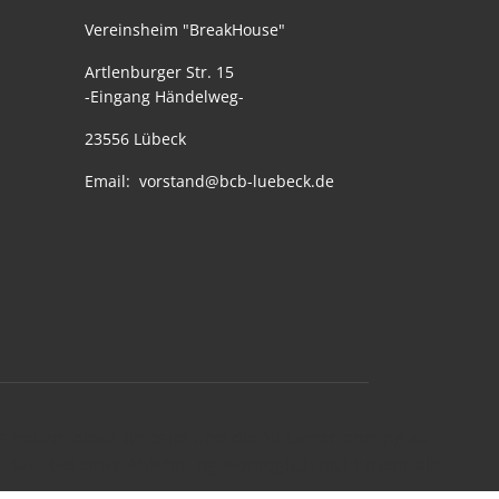
Vereinsheim "BreakHouse"
Artlenburger Str. 15
-Eingang Händelweg-
23556 Lübeck
Email:
vorstand@bcb-luebeck.de
ns helfen, diese Website und die Nutzererfahrung zu
e, dass bei einer Ablehnung womöglich nicht mehr alle